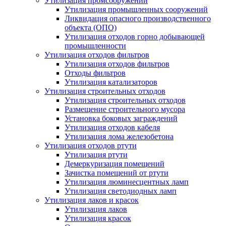
Утилизация промсооружений
Утилизация промышленных сооружений
Ликвидация опасного производственного
объекта (ОПО)
Утилизация отходов горно добывающей
промышленности
Утилизация отходов фильтров
Утилизация отходов фильтров
Отходы фильтров
Утилизация катализаторов
Утилизация строительных отходов
Утилизация строительных отходов
Размещение строительного мусора
Установка боковых заграждений
Утилизация отходов кабеля
Утилизация лома железобетона
Утилизация отходов ртути
Утилизация ртути
Демеркуризация помещений
Зачистка помещений от ртути
Утилизация люминесцентных ламп
Утилизация светодиодных ламп
Утилизация лаков и красок
Утилизация лаков
Утилизация красок