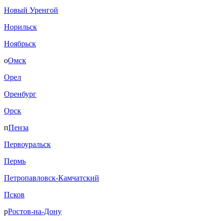
Новый Уренгой
Норильск
Ноябрьск
о
Омск
Орел
Оренбург
Орск
п
Пенза
Первоуральск
Пермь
Петропавловск-Камчатский
Псков
р
Ростов-на-Дону