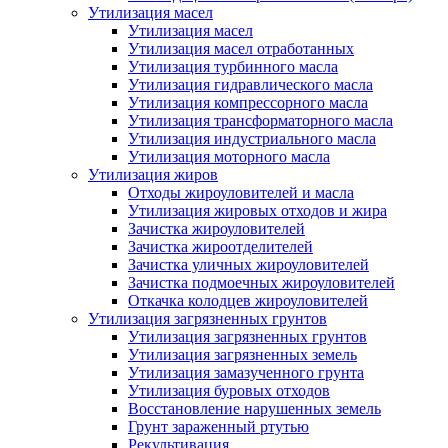
Утилизация масел
Утилизация масел
Утилизация масел отработанных
Утилизация турбинного масла
Утилизация гидравлического масла
Утилизация компрессорного масла
Утилизация трансформаторного масла
Утилизация индустриального масла
Утилизация моторного масла
Утилизация жиров
Отходы жироуловителей и масла
Утилизация жировых отходов и жира
Зачистка жироуловителей
Зачистка жироотделителей
Зачистка уличных жироуловителей
Зачистка подмоечных жироуловителей
Откачка колодцев жироуловителей
Утилизация загрязненных грунтов
Утилизация загрязненных грунтов
Утилизация загрязненных земель
Утилизация замазученного грунта
Утилизация буровых отходов
Восстановление нарушенных земель
Грунт зараженный ртутью
Рекультивация