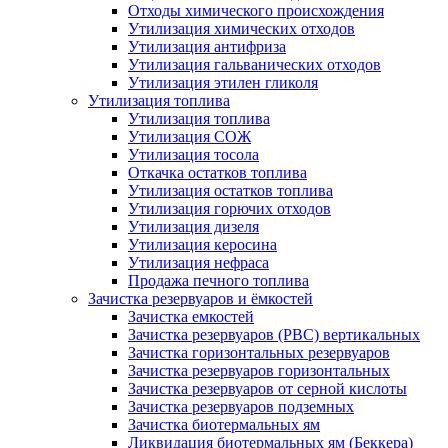
Отходы химического происхождения
Утилизация химических отходов
Утилизация антифриза
Утилизация гальванических отходов
Утилизация этилен гликоля
Утилизация топлива
Утилизация топлива
Утилизация СОЖ
Утилизация тосола
Откачка остатков топлива
Утилизация остатков топлива
Утилизация горючих отходов
Утилизация дизеля
Утилизация керосина
Утилизация нефраса
Продажа печного топлива
Зачистка резервуаров и ёмкостей
Зачистка емкостей
Зачистка резервуаров (РВС) вертикальных
Зачистка горизонтальных резервуаров
Зачистка резервуаров горизонтальных
Зачистка резервуаров от серной кислоты
Зачистка резервуаров подземных
Зачистка биотермальных ям
Ликвидация биотермальных ям (Беккера)