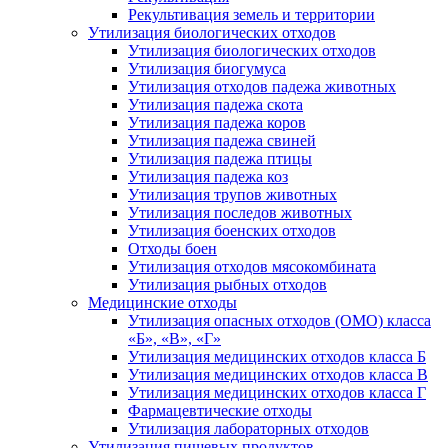
Рекультивация земель и территории
Утилизация биологических отходов
Утилизация биологических отходов
Утилизация биогумуса
Утилизация отходов падежа животных
Утилизация падежа скота
Утилизация падежа коров
Утилизация падежа свиней
Утилизация падежа птицы
Утилизация падежа коз
Утилизация трупов животных
Утилизация последов животных
Утилизация боенских отходов
Отходы боен
Утилизация отходов мясокомбината
Утилизация рыбных отходов
Медицинские отходы
Утилизация опасных отходов (ОМО) класса
«Б», «В», «Г»
Утилизация медицинских отходов класса Б
Утилизация медицинских отходов класса В
Утилизация медицинских отходов класса Г
Фармацевтические отходы
Утилизация лабораторных отходов
Утилизация пищевых продуктов