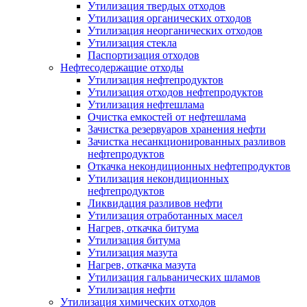
Утилизация твердых отходов
Утилизация органических отходов
Утилизация неорганических отходов
Утилизация стекла
Паспортизация отходов
Нефтесодержащие отходы
Утилизация нефтепродуктов
Утилизация отходов нефтепродуктов
Утилизация нефтешлама
Очистка емкостей от нефтешлама
Зачистка резервуаров хранения нефти
Зачистка несанкционированных разливов
нефтепродуктов
Откачка некондиционных нефтепродуктов
Утилизация некондиционных
нефтепродуктов
Ликвидация разливов нефти
Утилизация отработанных масел
Нагрев, откачка битума
Утилизация битума
Утилизация мазута
Нагрев, откачка мазута
Утилизация гальванических шламов
Утилизация нефти
Утилизация химических отходов