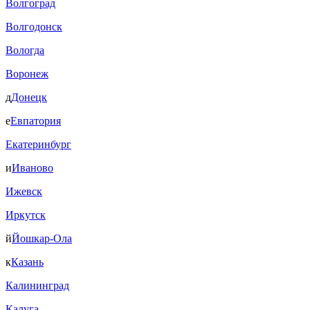
Волгоград
Волгодонск
Вологда
Воронеж
д
Донецк
е
Евпатория
Екатеринбург
и
Иваново
Ижевск
Иркутск
й
Йошкар-Ола
к
Казань
Калининград
Калуга