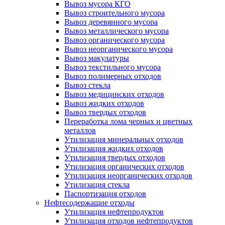
Вывоз мусора КГО
Вывоз строительного мусора
Вывоз деревянного мусора
Вывоз металлического мусора
Вывоз органического мусора
Вывоз неорганического мусора
Вывоз макулатуры
Вывоз текстильного мусора
Вывоз полимерных отходов
Вывоз стекла
Вывоз медицинских отходов
Вывоз жидких отходов
Вывоз твердых отходов
Переработка лома черных и цветных
металлов
Утилизация минеральных отходов
Утилизация жидких отходов
Утилизация твердых отходов
Утилизация органических отходов
Утилизация неорганических отходов
Утилизация стекла
Паспортизация отходов
Нефтесодержащие отходы
Утилизация нефтепродуктов
Утилизация отходов нефтепродуктов