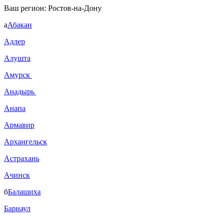
Ваш регион:
Ростов-на-Дону
а
Абакан
Адлер
Алушта
Амурск
Анадырь
Анапа
Армавир
Архангельск
Астрахань
Ачинск
б
Балашиха
Барнаул