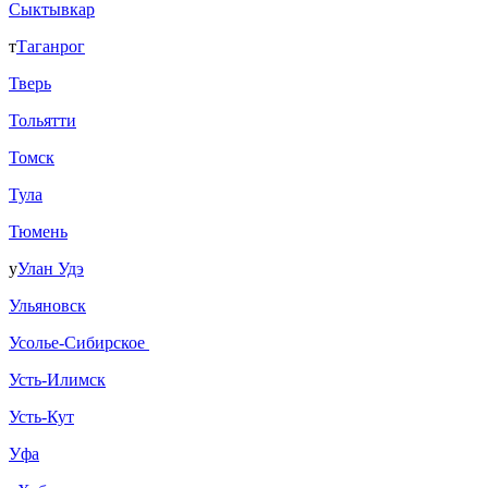
Сыктывкар
т
Таганрог
Тверь
Тольятти
Томск
Тула
Тюмень
у
Улан Удэ
Ульяновск
Усолье-Сибирское
Усть-Илимск
Усть-Кут
Уфа