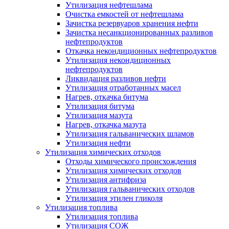
Утилизация нефтешлама
Очистка емкостей от нефтешлама
Зачистка резервуаров хранения нефти
Зачистка несанкционированных разливов
нефтепродуктов
Откачка некондиционных нефтепродуктов
Утилизация некондиционных
нефтепродуктов
Ликвидация разливов нефти
Утилизация отработанных масел
Нагрев, откачка битума
Утилизация битума
Утилизация мазута
Нагрев, откачка мазута
Утилизация гальванических шламов
Утилизация нефти
Утилизация химических отходов
Отходы химического происхождения
Утилизация химических отходов
Утилизация антифриза
Утилизация гальванических отходов
Утилизация этилен гликоля
Утилизация топлива
Утилизация топлива
Утилизация СОЖ