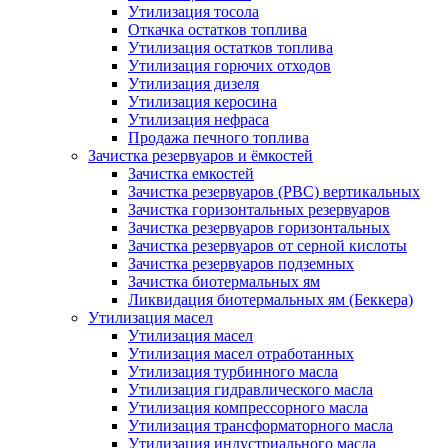
Утилизация тосола
Откачка остатков топлива
Утилизация остатков топлива
Утилизация горючих отходов
Утилизация дизеля
Утилизация керосина
Утилизация нефраса
Продажа печного топлива
Зачистка резервуаров и ёмкостей
Зачистка емкостей
Зачистка резервуаров (РВС) вертикальных
Зачистка горизонтальных резервуаров
Зачистка резервуаров горизонтальных
Зачистка резервуаров от серной кислоты
Зачистка резервуаров подземных
Зачистка биотермальных ям
Ликвидация биотермальных ям (Беккера)
Утилизация масел
Утилизация масел
Утилизация масел отработанных
Утилизация турбинного масла
Утилизация гидравлического масла
Утилизация компрессорного масла
Утилизация трансформаторного масла
Утилизация индустриального масла