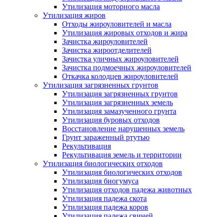
Утилизация моторного масла
Утилизация жиров
Отходы жироуловителей и масла
Утилизация жировых отходов и жира
Зачистка жироуловителей
Зачистка жироотделителей
Зачистка уличных жироуловителей
Зачистка подмоечных жироуловителей
Откачка колодцев жироуловителей
Утилизация загрязненных грунтов
Утилизация загрязненных грунтов
Утилизация загрязненных земель
Утилизация замазученного грунта
Утилизация буровых отходов
Восстановление нарушенных земель
Грунт зараженный ртутью
Рекультивация
Рекультивация земель и территории
Утилизация биологических отходов
Утилизация биологических отходов
Утилизация биогумуса
Утилизация отходов падежа животных
Утилизация падежа скота
Утилизация падежа коров
Утилизация падежа свиней