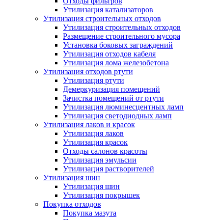
Отходы фильтров
Утилизация катализаторов
Утилизация строительных отходов
Утилизация строительных отходов
Размещение строительного мусора
Установка боковых заграждений
Утилизация отходов кабеля
Утилизация лома железобетона
Утилизация отходов ртути
Утилизация ртути
Демеркуризация помещений
Зачистка помещений от ртути
Утилизация люминесцентных ламп
Утилизация светодиодных ламп
Утилизация лаков и красок
Утилизация лаков
Утилизация красок
Отходы салонов красоты
Утилизация эмульсии
Утилизация растворителей
Утилизация шин
Утилизация шин
Утилизация покрышек
Покупка отходов
Покупка мазута