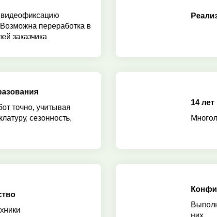
 видеофиксацию
Реали
 Возможна переработка в
ей заказчика
разования
14 лет
бот точно, учитывая
клатуру, сезонность,
Многол
Конфи
ство
Выполн
хники
них