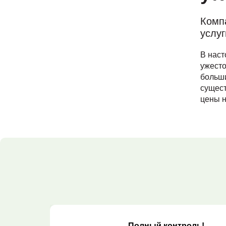
Комп
услуг
В наст
ужесто
больши
сущест
цены н
Полный контроль!