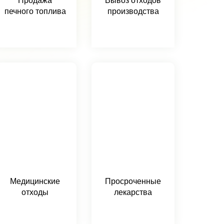
Продажа
Вывоз отходов
печного топлива
производства
Медицинские
Просроченные
отходы
лекарства