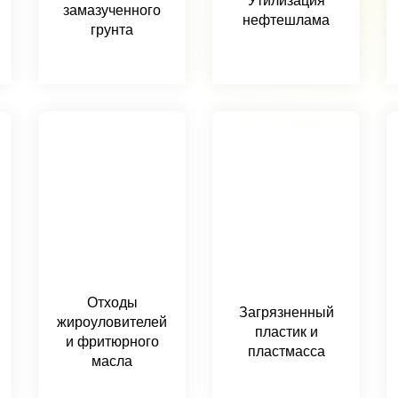
Утилизация
замазученного
нефтешлама
грунта
Отходы
Загрязненный
жироуловителей
пластик и
и фритюрного
пластмасса
масла