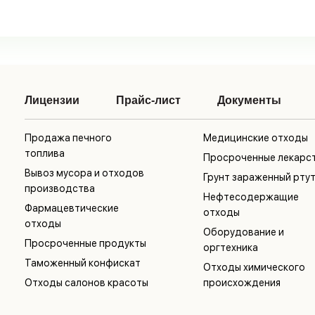
Лицензии
Прайс-лист
Документы
Продажа печного
Медицинские отходы
топлива
Просроченные лекарс
Вывоз мусора и отходов
Грунт зараженный рту
производства
Нефтесодержащие
Фармацевтические
отходы
отходы
Оборудование и
Просроченные продукты
оргтехника
Таможенный конфискат
Отходы химического
Отходы салонов красоты
происхождения