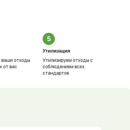
5
Утилизация
 ваши отходы
Утилизируем отходы с
х от вас
соблюдением всех
стандартов
и