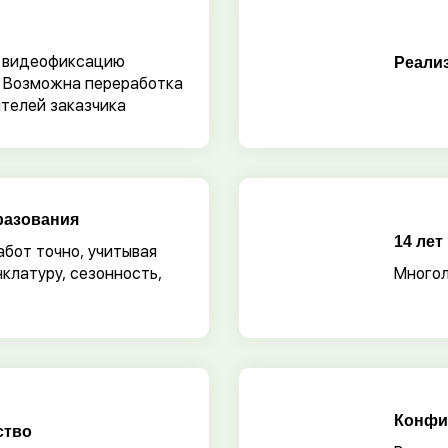
и видеофиксацию
Реали
 Возможна переработка
телей заказчика
разования
14 лет
бот точно, учитывая
нклатуру, сезонность,
Многол
Конфи
ство