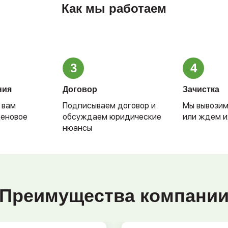
Как мы работаем
3
4
ния
Договор
Зачистка
 вам
Подписываем договор и
Мы вывозим
ценовое
обсуждаем юридические
или ждем и
нюансы
Преимущества компани