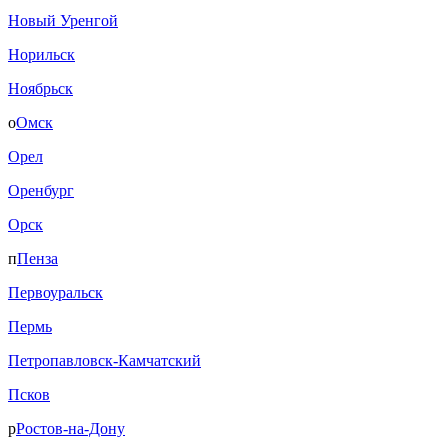
Новый Уренгой
Норильск
Ноябрьск
о
Омск
Орел
Оренбург
Орск
п
Пенза
Первоуральск
Пермь
Петропавловск-Камчатский
Псков
р
Ростов-на-Дону