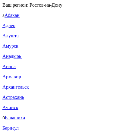
Ваш регион:
Ростов-на-Дону
а
Абакан
Адлер
Алушта
Амурск
Анадырь
Анапа
Армавир
Архангельск
Астрахань
Ачинск
б
Балашиха
Барнаул