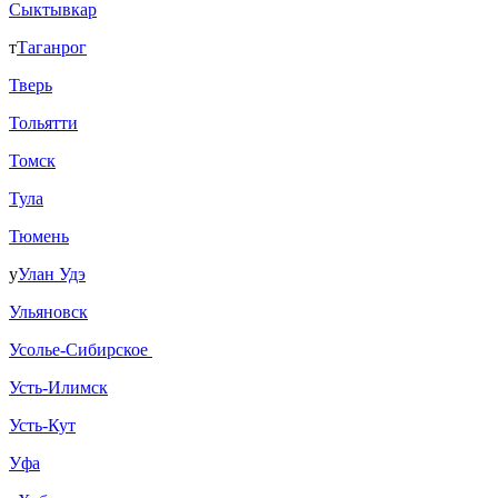
Сыктывкар
т
Таганрог
Тверь
Тольятти
Томск
Тула
Тюмень
у
Улан Удэ
Ульяновск
Усолье-Сибирское
Усть-Илимск
Усть-Кут
Уфа