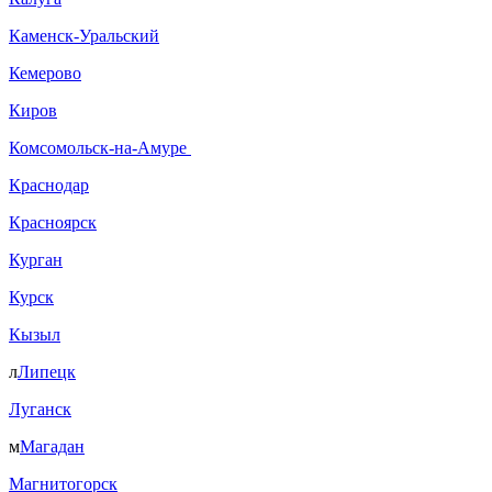
Каменск-Уральский
Кемерово
Киров
Комсомольск-на-Амуре
Краснодар
Красноярск
Курган
Курск
Кызыл
л
Липецк
Луганск
м
Магадан
Магнитогорск