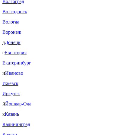
Волгоград
Волгодонск
Вологда
Воронеж
д
Донецк
е
Евпатория
Екатеринбург
и
Иваново
Ижевск
Иркутск
й
Йошкар-Ола
к
Казань
Калининград
Калуга